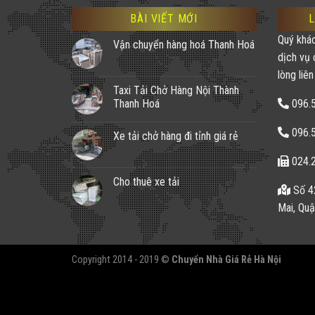
BÀI VIẾT MỚI
L
Quý khá
Vận chuyển hàng hoá Thanh Hoá
dịch vụ 
lòng liên
Taxi Tải Chở Hàng Nội Thành
Thanh Hoá
096.
096.
Xe tải chở hàng đi tỉnh giá rẻ
024.
Cho thuê xe tải
Số 4
Mai, Quậ
Copyright 2014 - 2019 ©
Chuyển Nhà Giá Rẻ Hà Nội