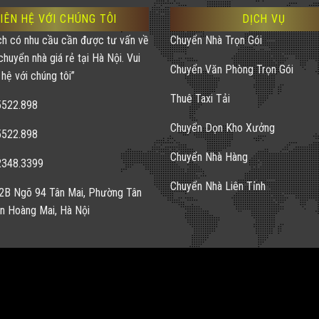
IÊN HỆ VỚI CHÚNG TÔI
DỊCH VỤ
ch có nhu cầu cần được tư vấn về
Chuyển Nhà Trọn Gói
chuyển nhà giá rẻ tại Hà Nội. Vui
Chuyển Văn Phòng Trọn Gói
 hệ với chúng tôi”
Thuê Taxi Tải
5522.898
Chuyển Dọn Kho Xưởng
5522.898
Chuyển Nhà Hàng
2348.3399
Chuyển Nhà Liên Tỉnh
2B Ngõ 94 Tân Mai, Phường Tân
n Hoàng Mai, Hà Nội