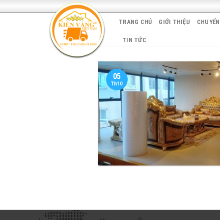
Skip
to
TRANG CHỦ
GIỚI THIỆU
CHUYỂN
content
TIN TỨC
05
Th10