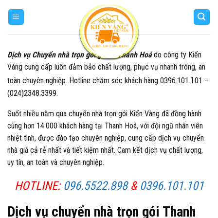
Skip
to
content
Dịch vụ Chuyển nhà trọn gói giá rẻ Thanh Hoá
do công ty Kiến
Vàng cung cấp luôn đảm bảo chất lượng, phục vụ nhanh tróng, an
1
toàn chuyên nghiệp. Hotline chăm sóc khách hàng 0396.101.
01 –
(024)2348.3399
.
Suốt nhiều năm qua chuyển nhà trọn gói Kiến Vàng đã đồng hành
cùng hơn 14.000 khách hàng tại Thanh Hoá, với đội ngũ nhân viên
nhiệt tình, được đào tạo chuyên nghiệp, cung cấp dịch vụ chuyển
nhà giá cả rẻ nhất và tiết kiệm nhất. Cam kết dịch vụ chất lượng,
uy tín, an toàn và chuyên nghiệp.
HOTLINE:
096.5522.898
&
0396.101.101
Dịch vụ chuyển nhà trọn gói Thanh