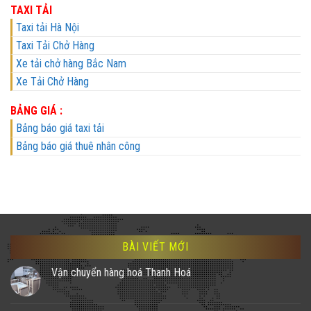
TAXI TẢI
Taxi tải Hà Nội
Taxi Tải Chở Hàng
Xe tải chở hàng Bắc Nam
Xe Tải Chở Hàng
BẢNG GIÁ :
Bảng báo giá taxi tải
Bảng báo giá thuê nhân công
BÀI VIẾT MỚI
Vận chuyển hàng hoá Thanh Hoá