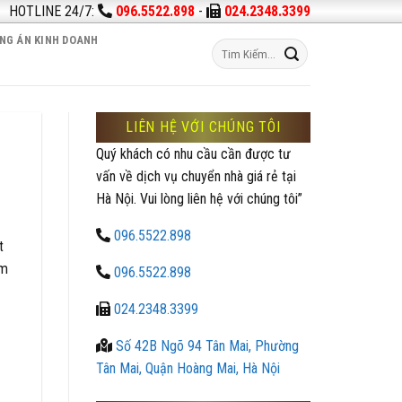
HOTLINE 24/7:
096.5522.898
-
024.2348.3399
NG ÁN KINH DOANH
LIÊN HỆ VỚI CHÚNG TÔI
Quý khách có nhu cầu cần được tư
vấn về dịch vụ chuyển nhà giá rẻ tại
Hà Nội. Vui lòng liên hệ với chúng tôi”
096.5522.898
t
ìm
096.5522.898
024.2348.3399
Số 42B Ngõ 94 Tân Mai, Phường
Tân Mai, Quận Hoàng Mai, Hà Nội