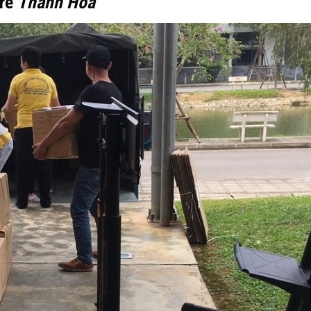
 rẻ
Thanh Hoá