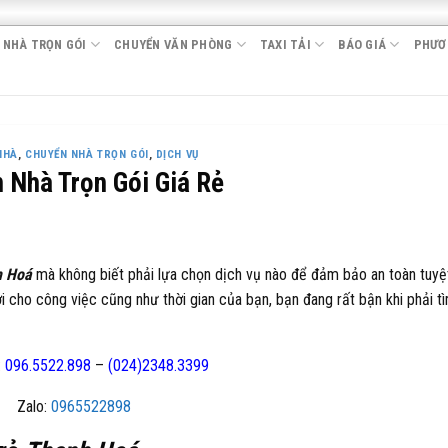
 NHÀ TRỌN GÓI
CHUYỂN VĂN PHÒNG
TAXI TẢI
BÁO GIÁ
PHƯƠ
NHÀ
,
CHUYỂN NHÀ TRỌN GÓI
,
DỊCH VỤ
 Nhà Trọn Gói Giá Rẻ
h Hoá
mà không biết phải lựa chọn dịch vụ nào để đảm bảo an toàn tuyệ
i cho công việc cũng như thời gian của bạn, bạn đang rất bận khi phải t
:
096.5522.898
–
(024)2348.3399
Zalo:
0965522898