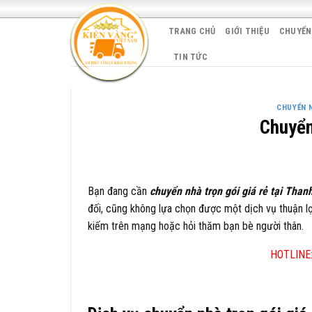
Skip
to
TRANG CHỦ
GIỚI THIỆU
CHUYỂN
content
TIN TỨC
CHUYỂN 
Chuyển
Bạn đang cần
chuyển nhà trọn gói giá rẻ tại Than
đối, cũng không lựa chọn được một dịch vụ thuận lợ
kiếm trên mạng hoặc hỏi thăm bạn bè người thân.
HOTLINE