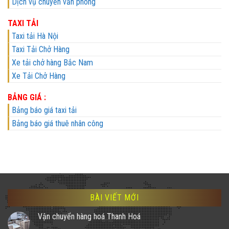
Dịch vụ chuyển văn phòng
TAXI TẢI
Taxi tải Hà Nội
Taxi Tải Chở Hàng
Xe tải chở hàng Bắc Nam
Xe Tải Chở Hàng
BẢNG GIÁ :
Bảng báo giá taxi tải
Bảng báo giá thuê nhân công
BÀI VIẾT MỚI
Vận chuyển hàng hoá Thanh Hoá