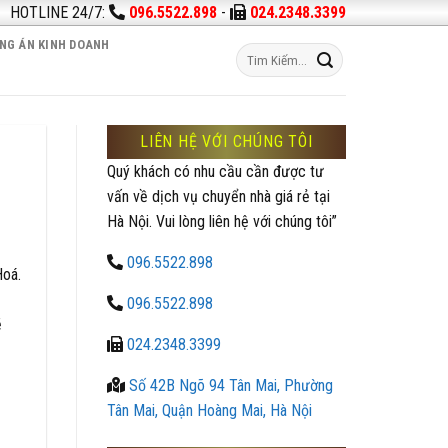
HOTLINE 24/7:
096.5522.898
-
024.2348.3399
NG ÁN KINH DOANH
LIÊN HỆ VỚI CHÚNG TÔI
Quý khách có nhu cầu cần được tư
vấn về dịch vụ chuyển nhà giá rẻ tại
Hà Nội. Vui lòng liên hệ với chúng tôi”
096.5522.898
Hoá.
096.5522.898
ẽ
024.2348.3399
Số 42B Ngõ 94 Tân Mai, Phường
Tân Mai, Quận Hoàng Mai, Hà Nội