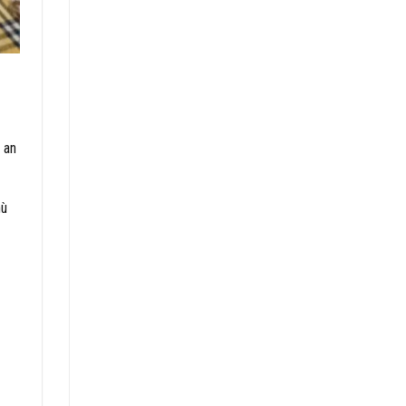
 an
hù