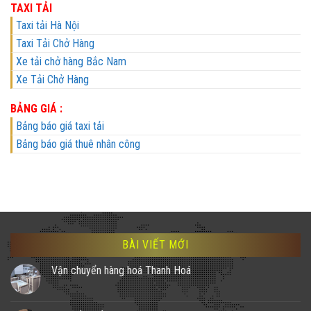
TAXI TẢI
Taxi tải Hà Nội
Taxi Tải Chở Hàng
Xe tải chở hàng Bắc Nam
Xe Tải Chở Hàng
BẢNG GIÁ :
Bảng báo giá taxi tải
Bảng báo giá thuê nhân công
BÀI VIẾT MỚI
Vận chuyển hàng hoá Thanh Hoá