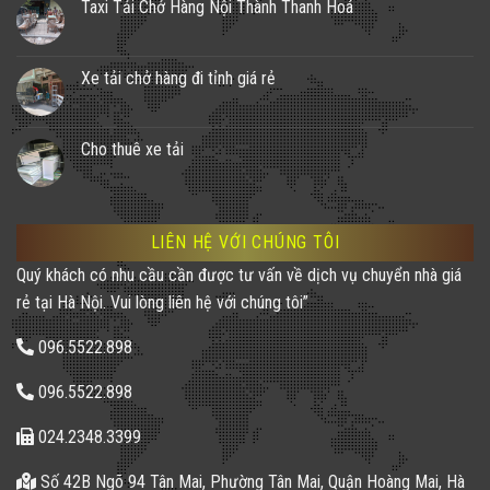
Taxi Tải Chở Hàng Nội Thành Thanh Hoá
Xe tải chở hàng đi tỉnh giá rẻ
Cho thuê xe tải
LIÊN HỆ VỚI CHÚNG TÔI
Quý khách có nhu cầu cần được tư vấn về dịch vụ chuyển nhà giá
rẻ tại Hà Nội. Vui lòng liên hệ với chúng tôi”
096.5522.898
096.5522.898
024.2348.3399
Số 42B Ngõ 94 Tân Mai, Phường Tân Mai, Quận Hoàng Mai, Hà